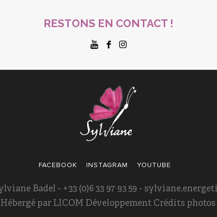
RESTONS EN CONTACT !
FACEBOOK
INSTAGRAM
YOUTUBE
ylviane Badel - +33 (0)6 33 97 93 59 - sylviane.energ
- Hébergé par
LICOM Développement
Crédits photos :