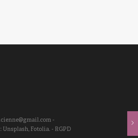
eticienne@gmail.com -
 Unsplash, Fotolia. -
RGPD