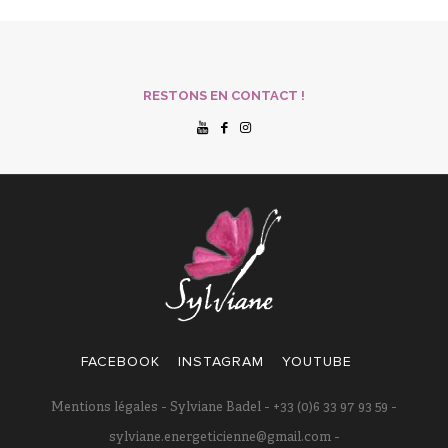
RESTONS EN CONTACT !
FACEBOOK
INSTAGRAM
YOUTUBE
Mentions légales
- Sylviane Badel - +33 (0)6 33 97 93 59 -
sylviane.energeticienne@gmail.com -