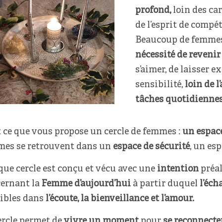
profond,
loin des car
de l’esprit de compé
Beaucoup de femmes
nécessité de revenir 
s’aimer, de laisser e
sensibilité,
loin de l
tâches quotidiennes
t ce que vous propose un cercle de femmes :
un espac
es se retrouvent dans un
espace de sécurité
, un es
ue cercle est conçu et vécu avec une
intention
préal
ernant la
Femme d’aujourd’hui
à partir duquel
l’éch
ibles dans
l’écoute, la bienveillance et l’amour.
ercle permet de
vivre un moment
pour
se reconnecter