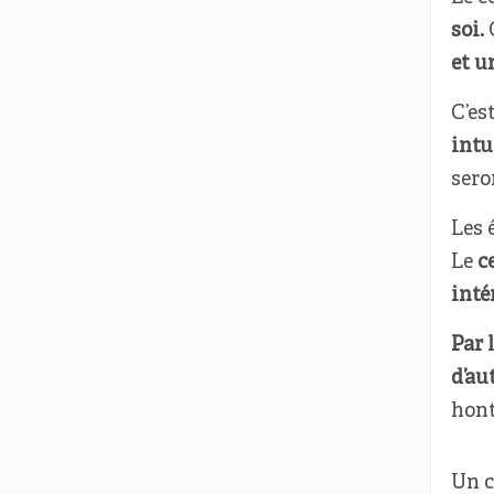
soi.
C
et u
C’es
intu
sero
Les 
Le
c
inté
Par 
d’au
hont
Un c