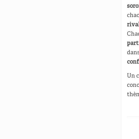
soro
chac
riva
Chaq
part
dans
conf
Un c
conc
thè