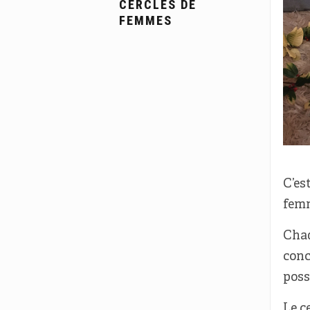
CERCLES DE
FEMMES
C’es
femm
Chaq
conc
poss
Le c