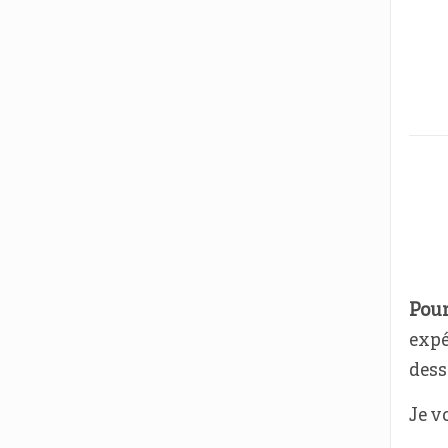
Pour
expé
dess
Je v