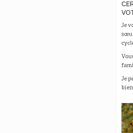
CER
VO
Je v
sœur
cycl
Vous
fami
Je p
bien