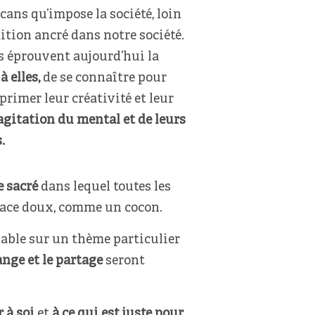
cans qu’impose la société, loin
tition ancré dans notre société.
 éprouvent aujourd’hui la
à elles,
de se connaître pour
xprimer leur créativité et leur
’agitation du mental et de leurs
.
e sacré
dans lequel toutes les
pace doux, comme un cocon.
able sur un thème particulier
ange et le partage
seront
 à soi
et
à ce qui est juste pour