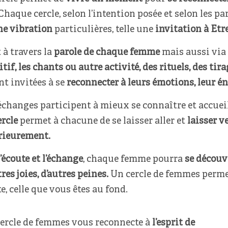
haque cercle, selon l’intention posée et selon les p
ne vibration
particulières, telle une
invitation à Etre
t à travers la
parole de chaque femme
mais aussi via
itif, les chants ou autre activité, des rituels, des tira
nt invitées à se
reconnecter à leurs émotions, leur éne
échanges participent à mieux se connaître et accueillir
ercle
permet à chacune de se laisser aller et
laisser v
rieurement.
l’écoute et l’échange
, chaque femme pourra
se découv
tres joies, d’autres peines.
Un cercle de femmes permet 
e, celle que vous êtes au fond.
ercle de femmes vous reconnecte à
l’esprit de