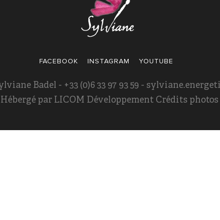
FACEBOOK
INSTAGRAM
YOUTUBE
ylviane Badel - +33 (0)6 33 97 93 59 - sylviane.energ
- Hébergé par
LICOM Développement
Crédits photos :