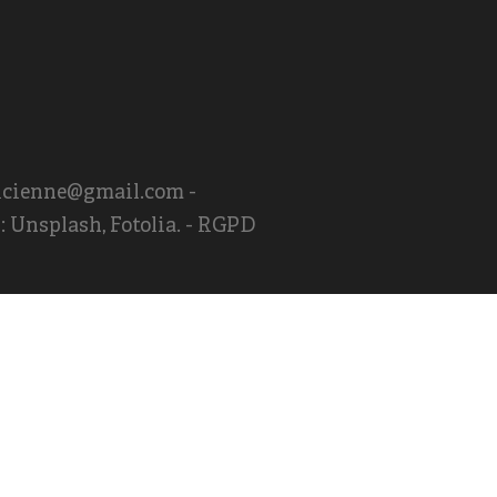
eticienne@gmail.com -
 Unsplash, Fotolia. -
RGPD